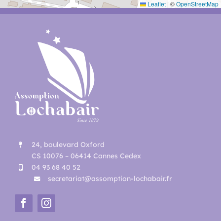
Leaflet
|
©
OpenStreetMap
24, boulevard Oxford
CS 10076 – 06414 Cannes Cedex
04 93 68 40 52
secretariat@assomption-lochabair.fr