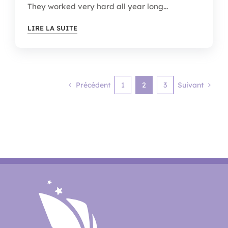
They worked very hard all year long...
LIRE LA SUITE
Précédent
1
2
3
Suivant